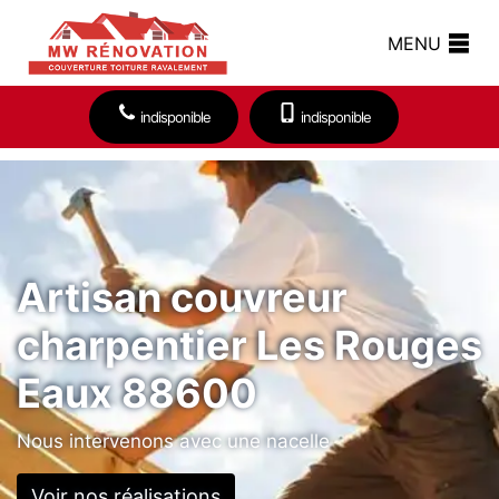
MENU
indisponible
indisponible
Artisan couvreur
charpentier Les Rouges
Eaux 88600
Nous intervenons avec une nacelle
Voir nos réalisations