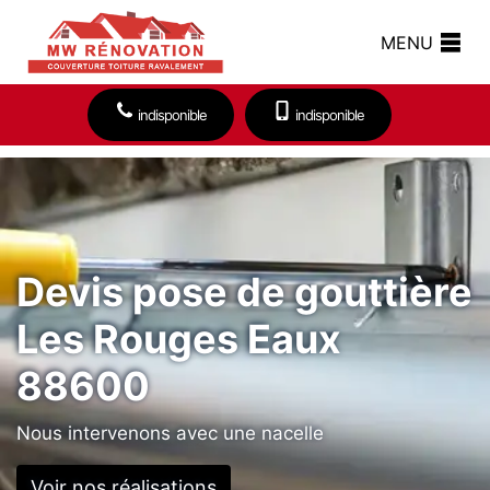
MENU
indisponible
indisponible
Devis pose de gouttière
Les Rouges Eaux
88600
Nous intervenons avec une nacelle
Voir nos réalisations