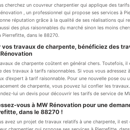
us cherchez un couvreur charpentier qui applique des tarifs 
novation , un professionnel qui propose ses services à Pier
onne réputation grâce à la qualité de ses réalisations qui re
aussi des plus raisonnables du marché sinon les moins chers
à Pierrefitte, dans le 88270.
 vos travaux de charpente, bénéficiez des tra
Rénovation
ravaux de charpente coûtent en général chers. Toutefois, il 
se des travaux à tarifs raisonnables. Si vous vous adressez
ux d’expert à tarif raisonnable. Pour une nouvelle pose ou 
acement de charpente, vous pouvez lui confier les travaux. 
dez-lui un devis pour découvrir les tarifs de service de M
ssez-vous à MW Rénovation pour une demande
refitte, dans le 88270 !
us avez un projet de travaux relatifs à une charpente, il es
eur charpentier qui propose ses services à Pierrefitte, dan