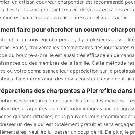
onfier, un artisan couvreur charpentier est recommandé pou
s. Les tarifs sont pourtant très en-deçà des ceux des entre
ation est un artisan couvreur professionnel à contacter.
ent faire pour chercher un couvreur charpent
chercher un couvreur charpentier, il y a plusieurs possibili
rche. Vous y trouverez les commentaires des internautes su
de du bouche-à-oreille est aussi très efficace en deman
issances ou des membres de la famille. Cette méthode res
es ou votre connaissance leur appréciation sur le prestatai
sations. La confrontation des devis constitue également un 
réparations des charpentes à Pierrefitte dans l
mbreuses structures composent les toits des maisons. Il es
ation des charpentes qui sont endommagées par les agressio
âches qui sont difficiles, nous pouvons vous recommander d
dresser un devis qui est totalement gratuit et sans engageme
émentaires, veuillez lui passer un coup de fil. De plus, le pr