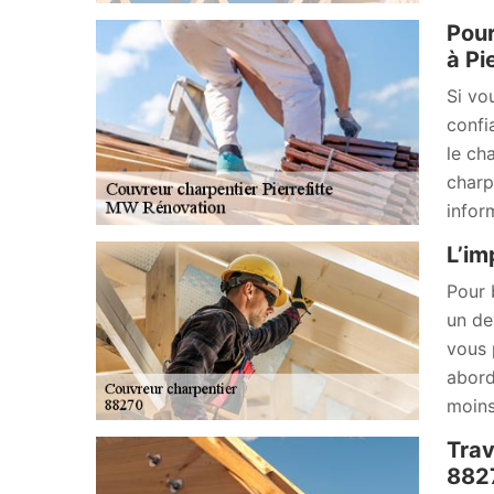
Pour
à Pi
Si vo
confi
le ch
charp
infor
L’im
Pour 
un de
vous 
abord
moins
Trav
882