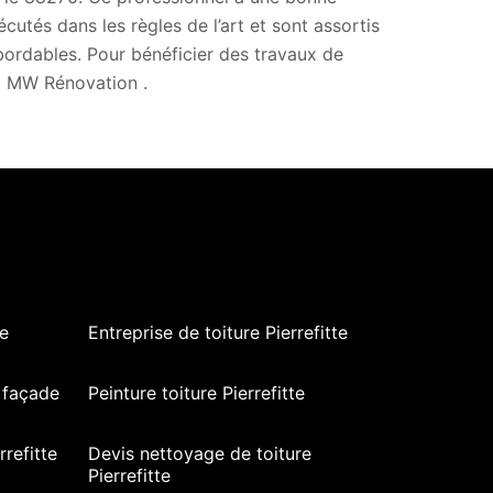
cutés dans les règles de l’art et sont assortis
abordables. Pour bénéficier des travaux de
 à MW Rénovation .
te
Entreprise de toiture Pierrefitte
 façade
Peinture toiture Pierrefitte
refitte
Devis nettoyage de toiture
Pierrefitte