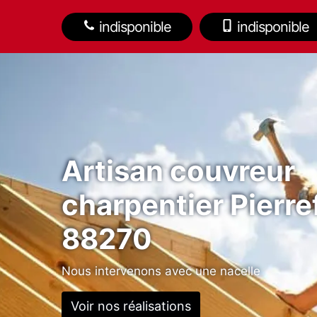
indisponible
indisponible
Artisan couvreur
charpentier Pierref
88270
Nous intervenons avec une nacelle
Voir nos réalisations