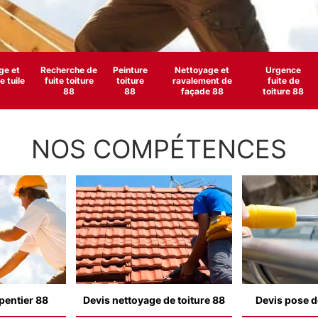
e et
Recherche de
Peinture
Nettoyage et
Urgence
 tuile
fuite toiture
toiture
ravalement de
fuite de
88
88
façade 88
toiture 88
NOS COMPÉTENCES
pentier 88
Devis nettoyage de toiture 88
Devis pose d