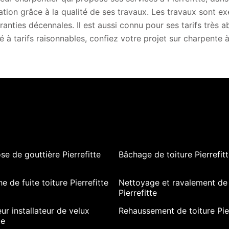
ation grâce à la qualité de ses travaux. Les travaux sont exé
ranties décennales. Il est aussi connu pour ses tarifs très 
té à tarifs raisonnables, confiez votre projet sur charpente
se de gouttière Pierrefitte
Bâchage de toiture Pierrefit
e de fuite toiture Pierrefitte
Nettoyage et ravalement de
Pierrefitte
ur installateur de velux
Rehaussement de toiture Pier
te