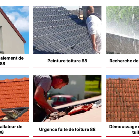
valement de
Peinture toiture 88
Recherche de f
 88
allateur de
Démoussage e
Urgence fuite de toiture 88
88
tui