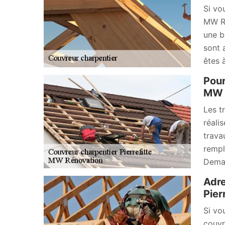
Si vo
MW Ré
une b
sont 
êtes 
Pour
MW 
Les t
réali
trava
rempl
Deman
Adre
Pier
Si vo
couvr