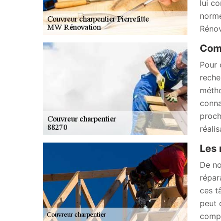
lui c
norme
Rénov
Comm
Pour 
reche
métho
conna
proch
réali
Les 
De no
répar
ces t
peut 
compl