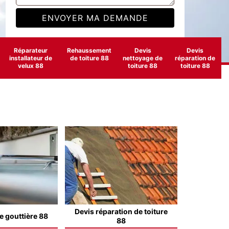
Réparateur
Rehaussement
Devis
Devis
installateur de
de toiture 88
nettoyage de
réparation de
velux 88
toiture 88
toiture 88
Devis réparation de toiture
e gouttière 88
88