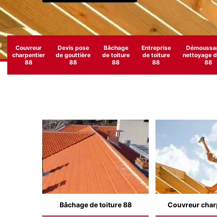
Couvreur
Devis pose
Bâchage
Entreprise
Démoussag
charpentier
de gouttière
de toiture
de toiture
nettoyage de
88
88
88
88
88
Bâchage de toiture 88
Couvreur char