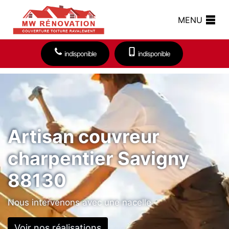
MENU
indisponible
indisponible
Artisan couvreur
charpentier Savigny
88130
Nous intervenons avec une nacelle
Voir nos réalisations