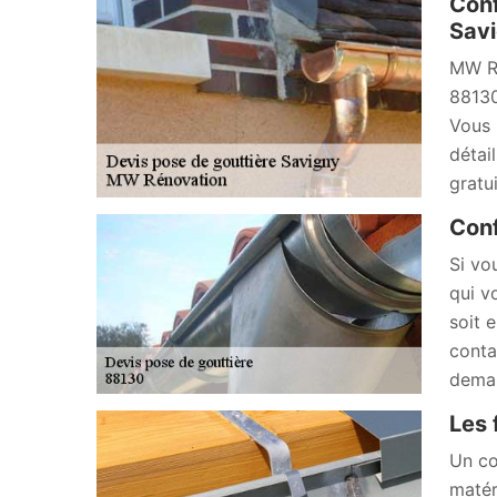
Conf
Savi
MW Ré
88130
Vous 
détai
gratu
Conf
Si vo
qui v
soit 
conta
deman
Les 
Un co
matér