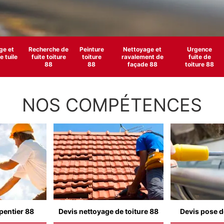
e et
Recherche de
Peinture
Nettoyage et
Urgence
 tuile
fuite toiture
toiture
ravalement de
fuite de
88
88
façade 88
toiture 88
NOS COMPÉTENCES
pentier 88
Devis nettoyage de toiture 88
Devis pose d