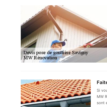
Fait
Si vo
MW Ré
sont 