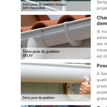
Savig
projet
Chan
dema
Si vo
adres
ses r
trava
est d
Pose
À Sav
quali
prest
proje
gratu