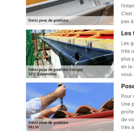
l’int
C’est
pas à
Les 
Les g
très 
plus 
en la
vous 
Pose
Pour 
Une p
profe
de vo
très 