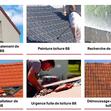
valement de
Peinture toiture 88
Recherche de f
 88
allateur de
Démoussage e
Urgence fuite de toiture 88
88
tui