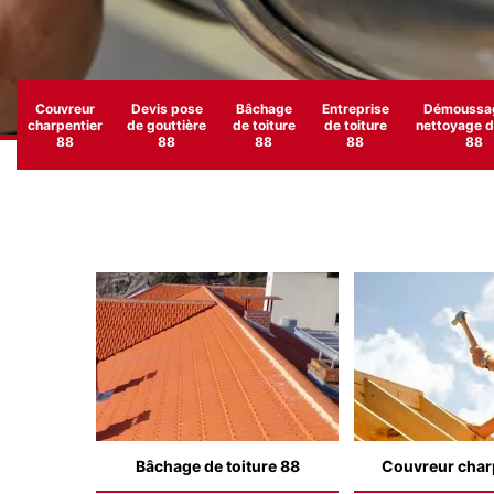
Couvreur
Devis pose
Bâchage
Entreprise
Démoussag
charpentier
de gouttière
de toiture
de toiture
nettoyage de
88
88
88
88
88
Bâchage de toiture 88
Couvreur char