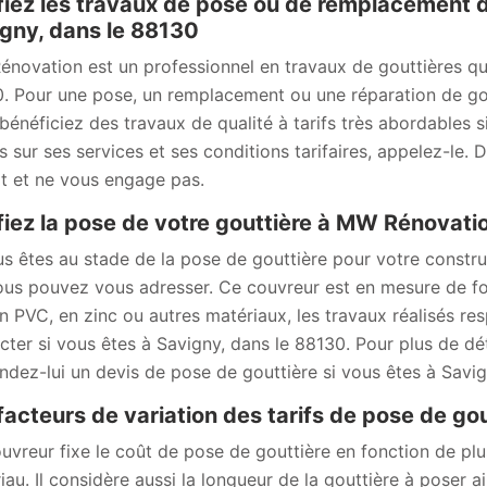
iez les travaux de pose ou de remplacement d
gny, dans le 88130
novation est un professionnel en travaux de gouttières qui
. Pour une pose, un remplacement ou une réparation de gou
bénéficiez des travaux de qualité à tarifs très abordables s
ls sur ses services et ses conditions tarifaires, appelez-le.
it et ne vous engage pas.
iez la pose de votre gouttière à MW Rénovat
us êtes au stade de la pose de gouttière pour votre constr
ous pouvez vous adresser. Ce couvreur est en mesure de four
en PVC, en zinc ou autres matériaux, les travaux réalisés re
cter si vous êtes à Savigny, dans le 88130. Pour plus de déta
dez-lui un devis de pose de gouttière si vous êtes à Savig
facteurs de variation des tarifs de pose de go
uvreur fixe le coût de pose de gouttière en fonction de plus
iau. Il considère aussi la longueur de la gouttière à poser ai