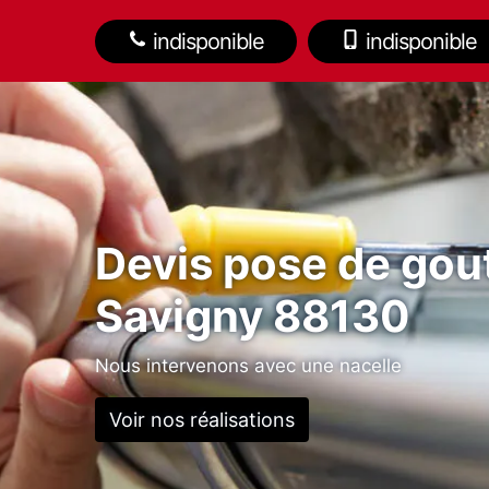
indisponible
indisponible
Devis pose de gout
Savigny 88130
Nous intervenons avec une nacelle
Voir nos réalisations