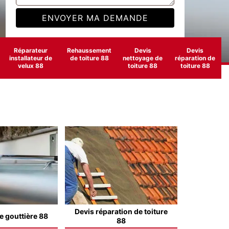
Réparateur
Rehaussement
Devis
Devis
installateur de
de toiture 88
nettoyage de
réparation de
velux 88
toiture 88
toiture 88
Devis réparation de toiture
e gouttière 88
88