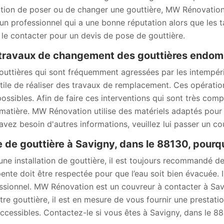
ention de poser ou de changer une gouttière, MW Rénovatio
 un professionnel qui a une bonne réputation alors que les t
 le contacter pour un devis de pose de gouttière.
travaux de changement des gouttières endom
outtières qui sont fréquemment agressées par les intempéri
utile de réaliser des travaux de remplacement. Ces opération
possibles. Afin de faire ces interventions qui sont très comp
 matière. MW Rénovation utilise des matériels adaptés pour l
avez besoin d'autres informations, veuillez lui passer un cou
 de gouttière à Savigny, dans le 88130, pourqu
une installation de gouttière, il est toujours recommandé d
ente doit être respectée pour que l’eau soit bien évacuée. 
ssionnel. MW Rénovation est un couvreur à contacter à Savi
tre gouttière, il est en mesure de vous fournir une prestation
accessibles. Contactez-le si vous êtes à Savigny, dans le 88