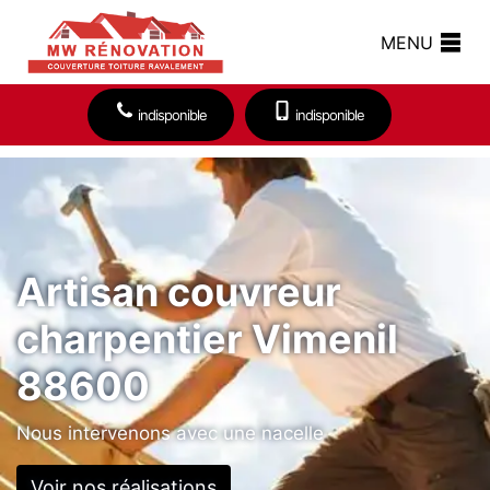
MENU
indisponible
indisponible
Artisan couvreur
charpentier Vimenil
88600
Nous intervenons avec une nacelle
Voir nos réalisations