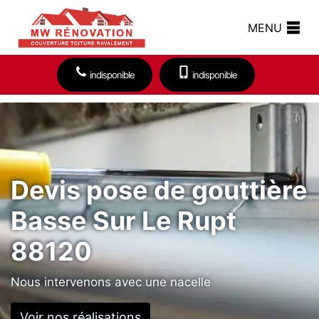
MENU
indisponible
indisponible
Devis pose de gouttière
Basse Sur Le Rupt
88120
Nous intervenons avec une nacelle
Voir nos réalisations