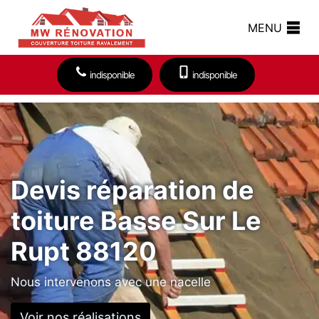
MENU
indisponible
indisponible
Devis réparation de
toiture Basse Sur Le
Rupt 88120
Nous intervenons avec une nacelle
Voir nos réalisations