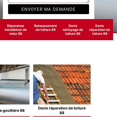
Réparateur
Rehaussement
Devis
Devis
installateur de
de toiture 88
nettoyage de
réparation de
velux 88
toiture 88
toiture 88
Devis réparation de toiture
e gouttière 88
88