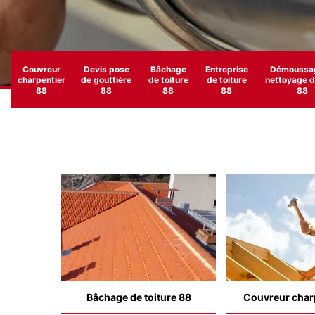
Couvreur
Devis pose
Bâchage
Entreprise
Démoussag
charpentier
de gouttière
de toiture
de toiture
nettoyage de
88
88
88
88
88
Bâchage de toiture 88
Couvreur char