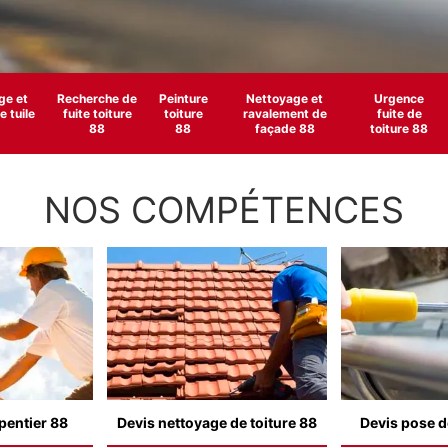
e et
Recherche de
Peinture
Nettoyage et
Urgence
 tuile
fuite toiture
toiture
ravalement de
fuite de
88
88
façade 88
toiture 88
NOS COMPÉTENCES
pentier 88
Devis nettoyage de toiture 88
Devis pose d