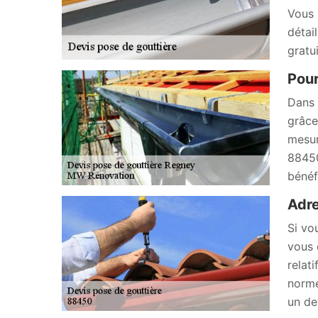
Vous 
détai
gratu
Pour
Dans 
grâce
mesur
88450
bénéf
Adre
Si vo
vous 
relat
norme
un de