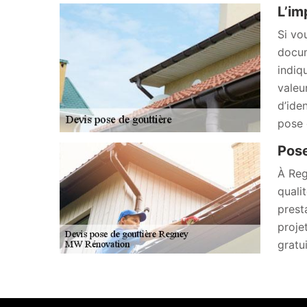
L’im
Si vo
docum
indiq
valeu
d’ide
pose 
Pose
À Reg
quali
prest
proje
gratu