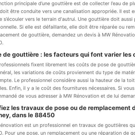
ction principale d’une gouttière est de collecter l’eau de plu
doit être conduite vers une canalisation appropriée. Il est en
e s’écouler vers le terrain d'autrui. Une gouttière doit aussi
ionnelle. Si elle est défaillante, elle doit être réparée ou r
acement de gouttière, demandez un devis à MW Rénovation 
0.
 de gouttière : les facteurs qui font varier les
rofessionnels fixent librement les coûts de pose de gouttière
néral, les variations de coûts proviennent du type de matéri
mpte. Le professionnel considère aussi la hauteur de la toitur
iles. Enfin, il y a le coût des fournitures nécessaires. Si vo
mandé de vous adresser à MW Rénovation et de lui deman
iez les travaux de pose ou de remplacement d
ey, dans le 88450
novation est un professionnel en travaux de gouttières qu
. Pour une pose, un remplacement ou une réparation de gou