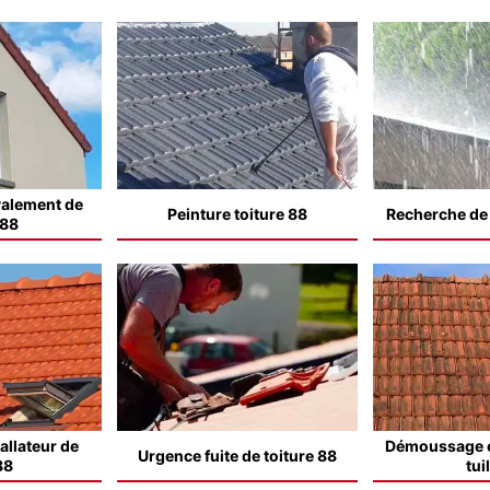
valement de
Peinture toiture 88
Recherche de f
 88
allateur de
Démoussage e
Urgence fuite de toiture 88
88
tui