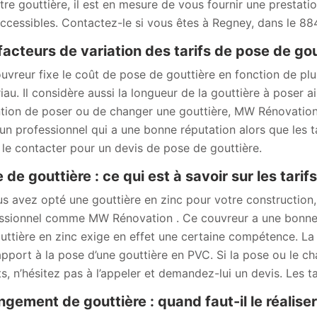
tre gouttière, il est en mesure de vous fournir une prestation
accessibles. Contactez-le si vous êtes à Regney, dans le 88
facteurs de variation des tarifs de pose de go
uvreur fixe le coût de pose de gouttière en fonction de plus
iau. Il considère aussi la longueur de la gouttière à poser ai
ention de poser ou de changer une gouttière, MW Rénovatio
 un professionnel qui a une bonne réputation alors que les t
 le contacter pour un devis de pose de gouttière.
 de gouttière : ce qui est à savoir sur les tari
us avez opté une gouttière en zinc pour votre construction,
ssionnel comme MW Rénovation . Ce couvreur a une bonne 
uttière en zinc exige en effet une certaine compétence. La p
apport à la pose d’une gouttière en PVC. Si la pose ou le c
ts, n’hésitez pas à l’appeler et demandez-lui un devis. Les t
gement de gouttière : quand faut-il le réaliser