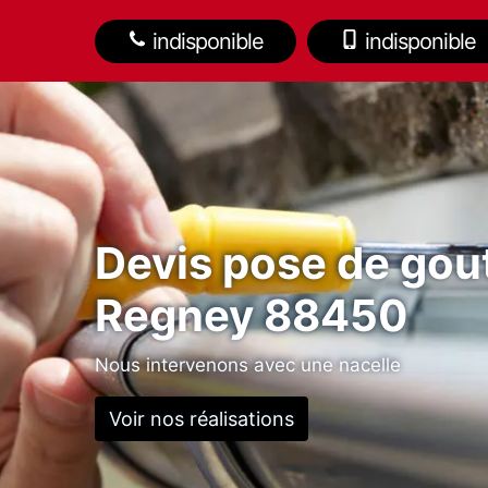
indisponible
indisponible
Devis pose de gout
Regney 88450
Nous intervenons avec une nacelle
Voir nos réalisations