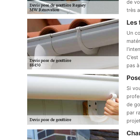
de vo
très 
Les 
Un co
matér
l’int
C’est
pas à
Pose
Si vo
profe
de go
par r
proje
Chan