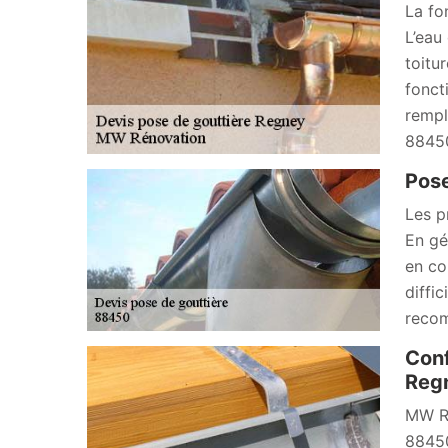
La fon
L’eau 
toitur
fonct
rempl
8845
Pose
Les p
En gé
en co
diffic
recom
Conf
Regn
MW Ré
88450