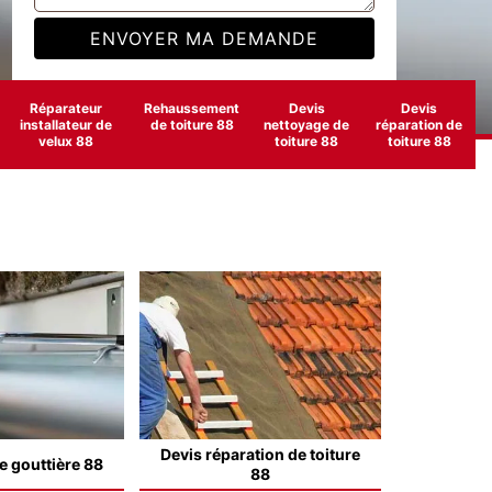
Réparateur
Rehaussement
Devis
Devis
installateur de
de toiture 88
nettoyage de
réparation de
velux 88
toiture 88
toiture 88
Devis réparation de toiture
e gouttière 88
88