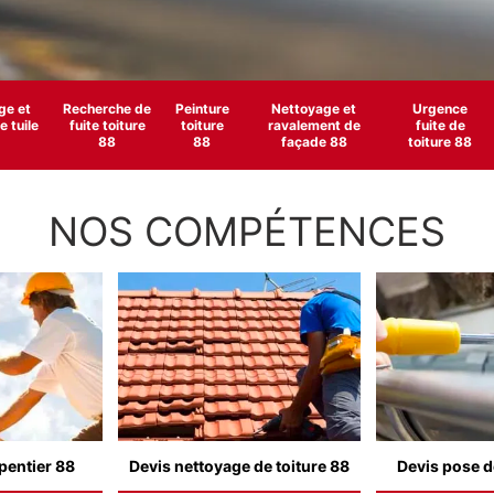
e et
Recherche de
Peinture
Nettoyage et
Urgence
 tuile
fuite toiture
toiture
ravalement de
fuite de
88
88
façade 88
toiture 88
NOS COMPÉTENCES
pentier 88
Devis nettoyage de toiture 88
Devis pose d