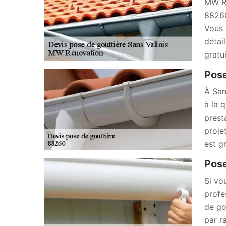
MW Ré
88260
Vous 
détai
gratu
Pose
À San
à la 
prest
proje
est g
Pose
Si vo
profe
de go
par r