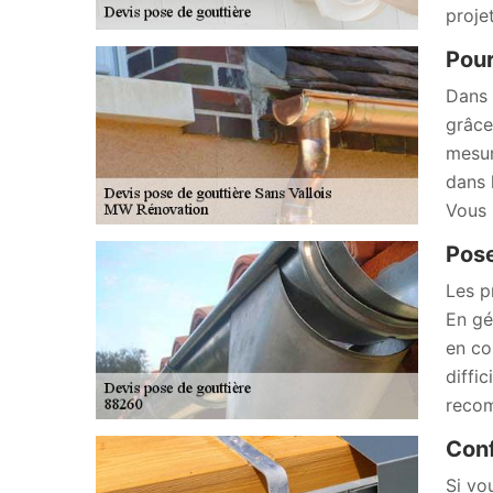
proje
Pour
Dans 
grâce
mesur
dans 
Vous 
Pose
Les p
En gé
en co
diffic
recom
Conf
Si vo