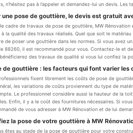
ts, n’hésitez pas à l’appeler et demandez-lui un devis. Les t
 une pose de gouttière, le devis est gratuit 
le cadre de travaux de pose de gouttière, MW Rénovation e
 à la qualité des travaux réalisés. Quel que soit le matériau
e de poser une gouttière dans les normes. Si vous avez un 
le 88260, il est recommandé pour vous. Contactez-le et de
bénéficierez des travaux de qualité si vous lui confiez la p
 de gouttière : les facteurs qui font varier les
rofessionnels fixent librement les coûts de pose de gouttière
néral, les variations de coûts proviennent du type de matéri
mpte. Le professionnel considère aussi la hauteur de la toitur
iles. Enfin, il y a le coût des fournitures nécessaires. Si vo
mandé de vous adresser à MW Rénovation et de lui deman
iez la pose de votre gouttière à MW Rénovat
us êtes au stade de la pose de gouttière pour votre constr