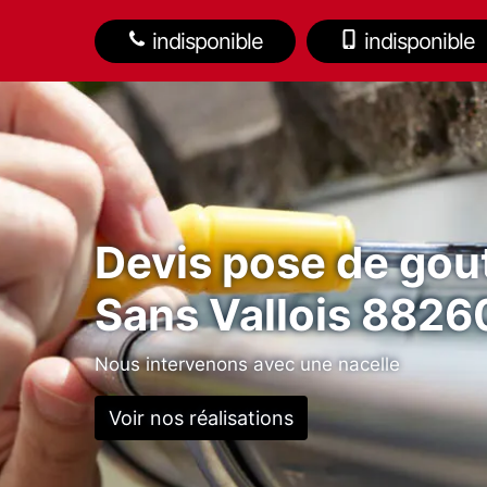
indisponible
indisponible
Devis pose de gout
Sans Vallois 8826
Nous intervenons avec une nacelle
Voir nos réalisations