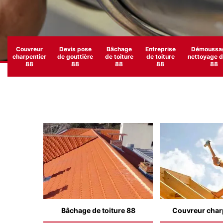
Couvreur
Devis pose
Bâchage
Entreprise
Démoussag
charpentier
de gouttière
de toiture
de toiture
nettoyage de
88
88
88
88
88
Bâchage de toiture 88
Couvreur char