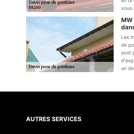
en la
vous 
MW R
dans
Les t
de po
sont 
d'exp
un de
AUTRES SERVICES