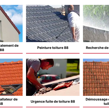
valement de
Peinture toiture 88
Recherche de f
 88
allateur de
Démoussage e
Urgence fuite de toiture 88
88
tui