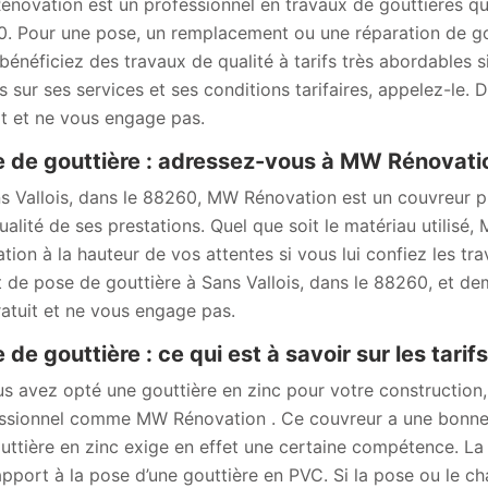
novation est un professionnel en travaux de gouttières qui
. Pour une pose, un remplacement ou une réparation de gou
bénéficiez des travaux de qualité à tarifs très abordables s
ls sur ses services et ses conditions tarifaires, appelez-le.
it et ne vous engage pas.
 de gouttière : adressez-vous à MW Rénovatio
s Vallois, dans le 88260, MW Rénovation est un couvreur p
qualité de ses prestations. Quel que soit le matériau utilis
ation à la hauteur de vos attentes si vous lui confiez les t
t de pose de gouttière à Sans Vallois, dans le 88260, et de
ratuit et ne vous engage pas.
 de gouttière : ce qui est à savoir sur les tari
us avez opté une gouttière en zinc pour votre construction,
ssionnel comme MW Rénovation . Ce couvreur a une bonne 
uttière en zinc exige en effet une certaine compétence. La p
apport à la pose d’une gouttière en PVC. Si la pose ou le c