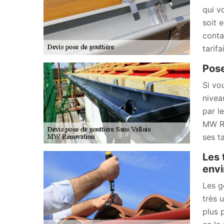
qui v
soit 
conta
tarif
Pose
Si vo
nivea
par l
MW Ré
ses t
Les 
envi
Les g
très 
plus 