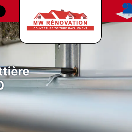
tière
0