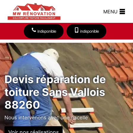
MENU
indisponible
indisponible
Devis réparation de
toiture Sans Vallois
88260
Nous intervenons avec une nacelle
Voir nos réalisations