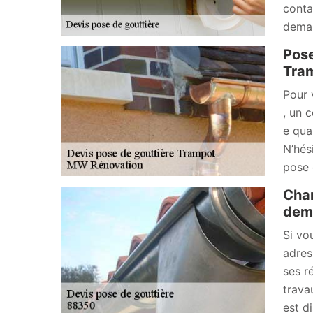
conta
deman
Pose
Tram
Pour 
, un 
e qua
N’hés
pose 
Chan
dema
Si vo
adres
ses r
trava
est d