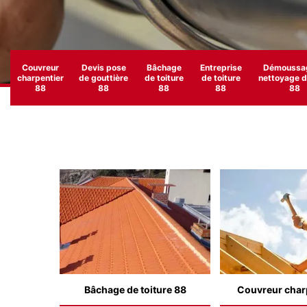
Couvreur
Devis pose
Bâchage
Entreprise
Démoussag
charpentier
de gouttière
de toiture
de toiture
nettoyage de
88
88
88
88
88
Bâchage de toiture 88
Couvreur char