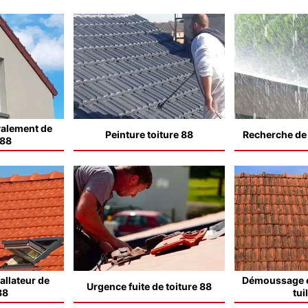
valement de
Peinture toiture 88
Recherche de f
 88
allateur de
Démoussage e
Urgence fuite de toiture 88
88
tui