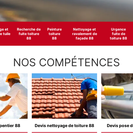
e et
Recherche de
Peinture
Nettoyage et
Urgence
 tuile
fuite toiture
toiture
ravalement de
fuite de
88
88
façade 88
toiture 88
NOS COMPÉTENCES
pentier 88
Devis nettoyage de toiture 88
Devis pose d