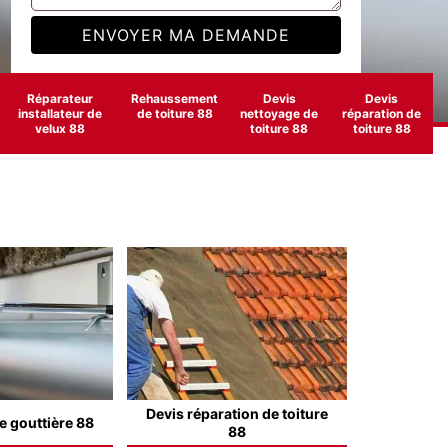
Réparateur
Rehaussement
Devis
Devis
installateur de
de toiture 88
nettoyage de
réparation de
velux 88
toiture 88
toiture 88
Devis réparation de toiture
e gouttière 88
88