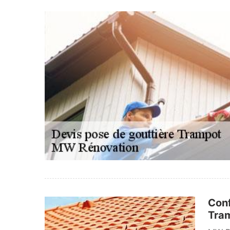
Conf
Tram