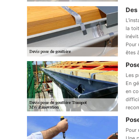
Des 
L’inst
la to
inévi
Pour 
êtes 
Pose
Les p
En gé
en co
diffic
recom
Pose
Pour 
Une p