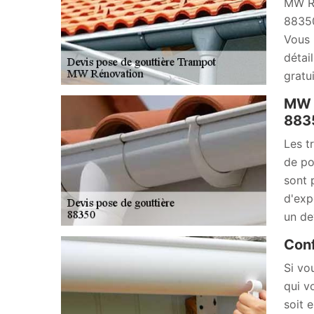
MW Ré
88350
Vous 
détai
gratu
MW R
883
Les t
de po
sont 
d'exp
un de
Conf
Si vo
qui v
soit 