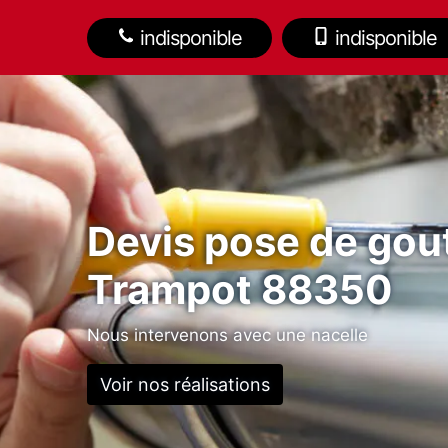
indisponible
indisponible
Devis pose de gout
Trampot 88350
Nous intervenons avec une nacelle
Voir nos réalisations