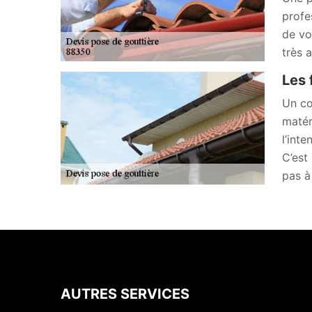
profe
de vo
très 
Les 
Un co
matér
l’int
C’est
pas à
AUTRES SERVICES