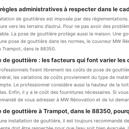
règles administratives à respecter dans le cad
allation de gouttières est imposée par des règlementations. E
iture vers les terrains d’autrui. Pour ne pas avoir des probl
table. La pose de gouttière protège aussi la maison. Une gou
une pose de gouttière dans les normes, le couvreur MW Rén
à Trampot, dans le 88350.
 de gouttière : les facteurs qui font varier les
rofessionnels fixent librement les coûts de pose de gouttière
néral, les variations de coûts proviennent du type de matéri
mpte. Le professionnel considère aussi la hauteur de la toitur
iles. Enfin, il y a le coût des fournitures nécessaires. Si vo
mandé de vous adresser à MW Rénovation et de lui deman
 de gouttière à Trampot, dans le 88350, pourqu
une installation de gouttière, il est toujours recommandé d
ente doit être respectée pour que l’eau soit bien évacuée. 