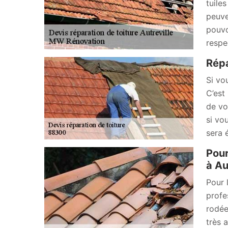
tuile
peuve
pouvo
respe
Répa
Si vo
C’est
de vo
si vo
sera 
Pour
à Au
Pour 
profe
rodée
très 