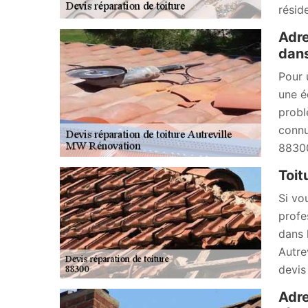
résid
Adre
dan
Pour 
une é
probl
connu
88300
Toit
Si vo
profe
dans 
Autre
devis
Adre