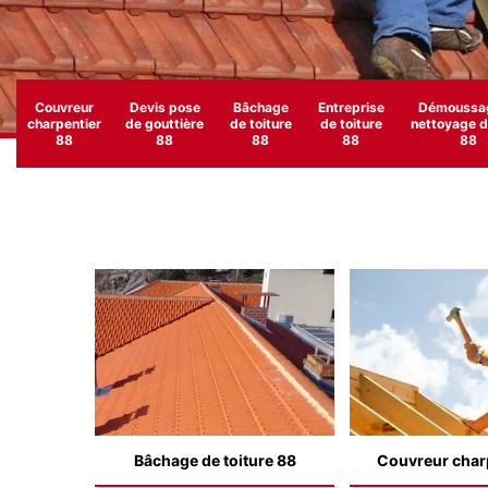
Couvreur
Devis pose
Bâchage
Entreprise
Démoussag
charpentier
de gouttière
de toiture
de toiture
nettoyage de
88
88
88
88
88
Bâchage de toiture 88
Couvreur char