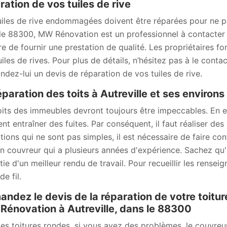
ration de vos tuiles de rive
uiles de rive endommagées doivent être réparées pour ne pa
le 88300, MW Rénovation est un professionnel à contacter pou
e de fournir une prestation de qualité. Les propriétaires font
uiles de rives. Pour plus de détails, n’hésitez pas à le conta
dez-lui un devis de réparation de vos tuiles de rive.
éparation des toits à Autreville et ses environ
oits des immeubles devront toujours être impeccables. En ef
ent entraîner des fuites. Par conséquent, il faut réaliser de
tions qui ne sont pas simples, il est nécessaire de faire c
an couvreur qui a plusieurs années d'expérience. Sachez qu'
tie d'un meilleur rendu de travail. Pour recueillir les rense
e fil.
ndez le devis de la réparation de votre toitu
énovation à Autreville, dans le 88300
les toitures rondes, si vous avez des problèmes, le couvre