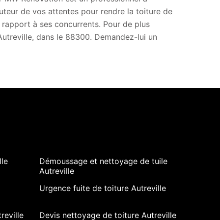
auteur de vos attentes pour rendre la toiture de
r rapport à ses concurrents. Pour de plus
 Autreville, dans le 88300. Demandez-lui un
lle
Démoussage et nettoyage de tuile
Autreville
Urgence fuite de toiture Autreville
reville
Devis nettoyage de toiture Autreville