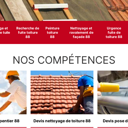
e et
Recherche de
Peinture
Nettoyage et
Urgence
 tuile
fuite toiture
toiture
ravalement de
fuite de
88
88
façade 88
toiture 88
NOS COMPÉTENCES
pentier 88
Devis nettoyage de toiture 88
Devis pose d