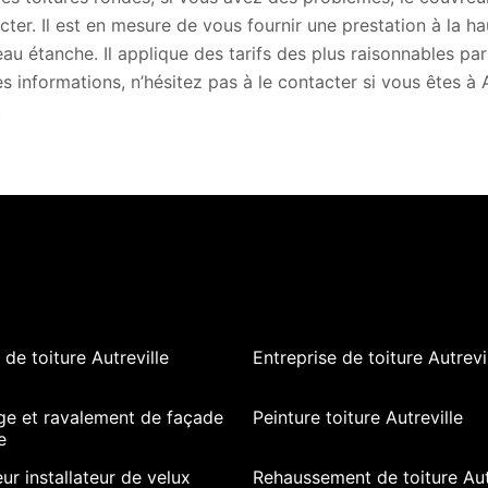
cter. Il est en mesure de vous fournir une prestation à la h
au étanche. Il applique des tarifs des plus raisonnables pa
s informations, n’hésitez pas à le contacter si vous êtes à
.
de toiture Autreville
Entreprise de toiture Autrevi
ge et ravalement de façade
Peinture toiture Autreville
e
ur installateur de velux
Rehaussement de toiture Aut