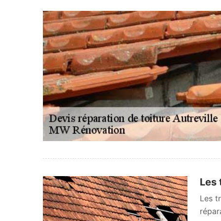
Les 
Les t
répar