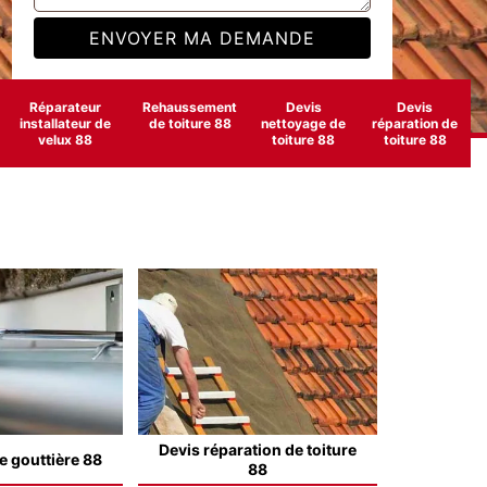
Réparateur
Rehaussement
Devis
Devis
installateur de
de toiture 88
nettoyage de
réparation de
velux 88
toiture 88
toiture 88
Devis réparation de toiture
e gouttière 88
88