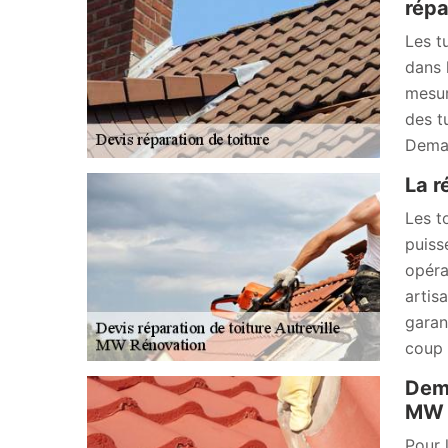
répa
Les t
dans 
mesur
des t
Deman
La r
Les t
puiss
opéra
artis
garan
coup d
Dema
MW R
Pour 