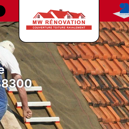
e
 88300