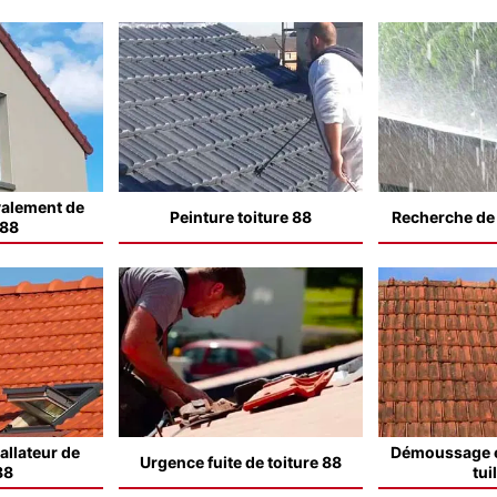
valement de
Peinture toiture 88
Recherche de f
 88
allateur de
Démoussage e
Urgence fuite de toiture 88
88
tui