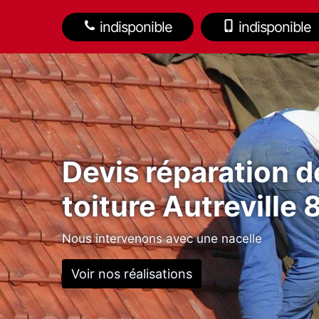
indisponible
indisponible
Devis réparation d
toiture Autreville
Nous intervenons avec une nacelle
Voir nos réalisations