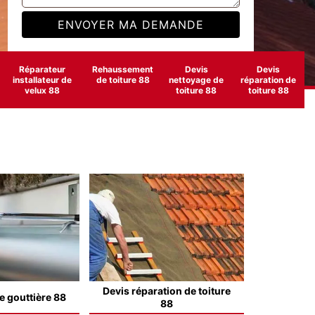
Réparateur
Rehaussement
Devis
Devis
installateur de
de toiture 88
nettoyage de
réparation de
velux 88
toiture 88
toiture 88
Devis réparation de toiture
e gouttière 88
88