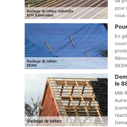
de pr
pour 
vous 
Pour
En gé
couvr
proté
Rénov
88300
Dema
le 
MW Ré
Autre
journ
réact
Deman