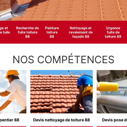
e et
Recherche de
Peinture
Nettoyage et
Urgence
 tuile
fuite toiture
toiture
ravalement de
fuite de
88
88
façade 88
toiture 88
NOS COMPÉTENCES
pentier 88
Devis nettoyage de toiture 88
Devis pose d