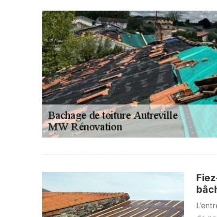
Fiez
bâch
L’ent