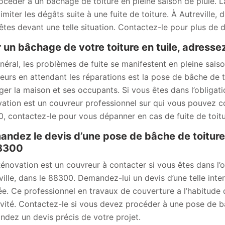
océder à un bâchage de toiture en pleine saison de pluie. L
limiter les dégâts suite à une fuite de toiture. À Autrevill
êtes devant une telle situation. Contactez-le pour plus de dé
 un bâchage de votre toiture en tuile, adres
néral, les problèmes de fuite se manifestent en pleine saiso
eurs en attendant les réparations est la pose de bâche de t
ger la maison et ses occupants. Si vous êtes dans l’obliga
ation est un couvreur professionnel sur qui vous pouvez com
, contactez-le pour vous dépanner en cas de fuite de toitu
ndez le devis d’une pose de bâche de toiture
88300
novation est un couvreur à contacter si vous êtes dans l’o
ville, dans le 88300. Demandez-lui un devis d’une telle interv
ée. Ce professionnel en travaux de couverture a l’habitude 
ivité. Contactez-le si vous devez procéder à une pose de bâ
dez un devis précis de votre projet.