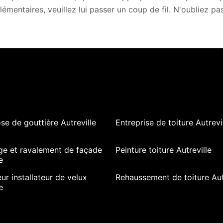
émentaires, veuillez lui passer un coup de fil. N'oubliez pa
se de gouttière Autreville
Entreprise de toiture Autrevi
ge et ravalement de façade
Peinture toiture Autreville
e
ur installateur de velux
Rehaussement de toiture Aut
e