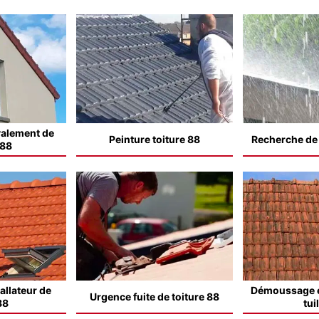
valement de
Peinture toiture 88
Recherche de f
 88
allateur de
Démoussage e
Urgence fuite de toiture 88
88
tui