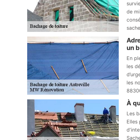
survi
de mi
consé
sache
Adre
un b
En pl
les dé
d’urg
les n
8830
À qu
Les b
Elles
d'int
Sache