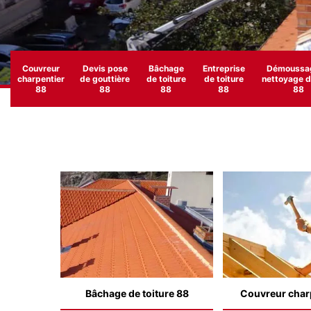
Couvreur
Devis pose
Bâchage
Entreprise
Démoussag
charpentier
de gouttière
de toiture
de toiture
nettoyage de
88
88
88
88
88
Bâchage de toiture 88
Couvreur char