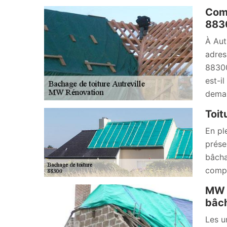
Comp
883
À Aut
adres
88300
est-i
deman
Toit
En pl
prése
bâcha
compt
MW R
bâch
Les u