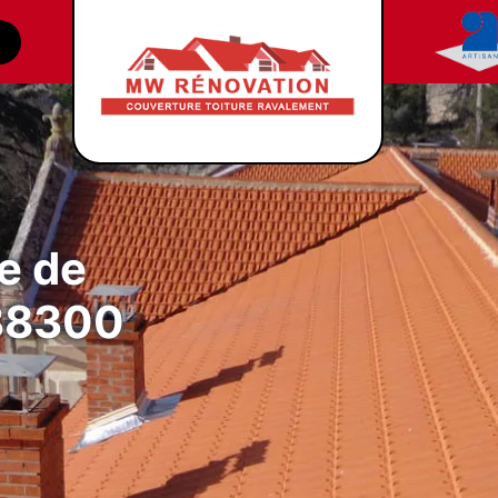
e de
 88300