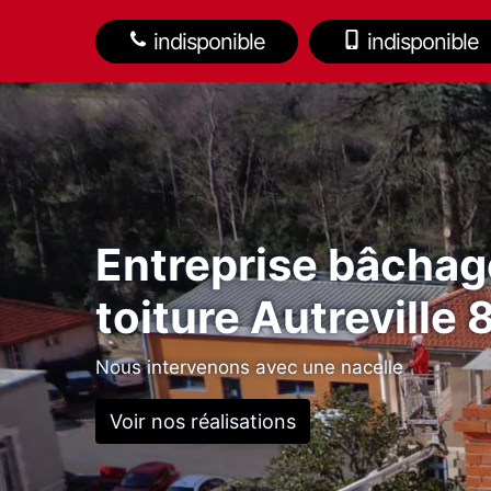
indisponible
indisponible
Entreprise bâchag
toiture Autreville
Nous intervenons avec une nacelle
Voir nos réalisations