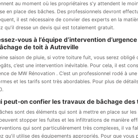
ennent au moment où les propriétaires s'y attendent le moins
se en place des bâches. Des professionnels devront effectuer
quent, il est nécessaire de convier des experts en la mati
z qu'il dresse un devis qui est totalement gratuit.
ssez-vous à l’équipe d’intervention d’urgenc
âchage de toit à Autreville
eine saison de pluie, si votre toiture fuit, vous serez oblig
gâts, c’est une intervention inévitable. Pour cela, il est con
ence de MW Rénovation . C’est un professionnel rodé à une 
ormes et les tarifs sont très abordables. Pour plus de détails
0.
i peut-on confier les travaux de bâchage des t
âches sont des éléments qui sont à mettre en place sur les 
 peuvent stopper les fuites et les infiltrations de manière e
erventions qui sont particulièrement très complexes, il va fa
z qu'il utilise des équipements appropriés. Pour que vous 