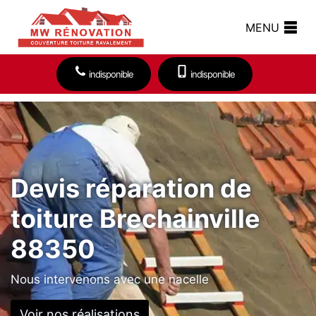
MENU
indisponible
indisponible
Devis réparation de
toiture Brechainville
88350
Nous intervenons avec une nacelle
Voir nos réalisations