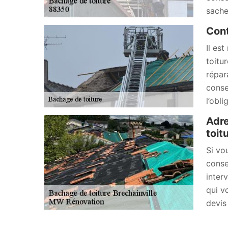
sache
Cont
Il es
toitu
répar
conse
l’obl
Adre
toit
Si vo
conse
inter
qui v
devis