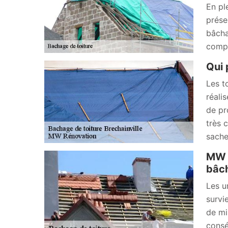
En pl
prése
bâcha
compt
Qui 
Les t
réali
de pr
très 
sache
MW R
bâch
Les u
survi
de mi
consé