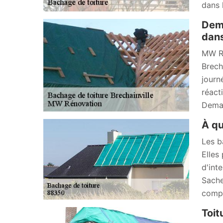
dans 
Dema
dans
MW Ré
Brech
journ
réact
Deman
À qu
Les b
Elles
d'int
Sache
compl
Toit