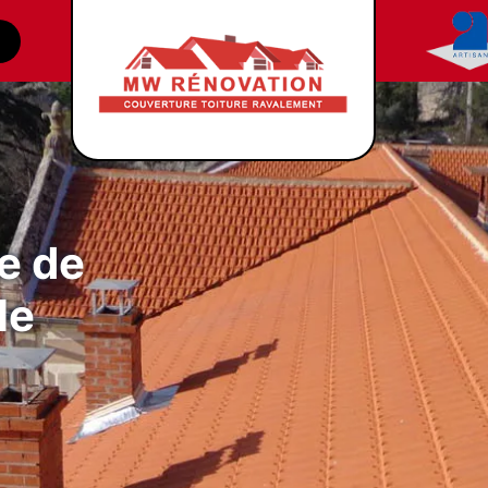
e de
le