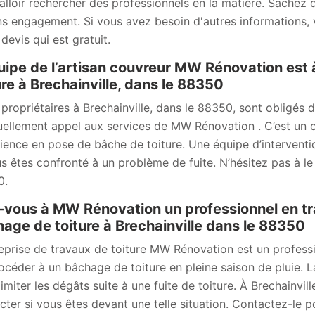
 falloir rechercher des professionnels en la matière. Sachez q
ns engagement. Si vous avez besoin d'autres informations, veu
devis qui est gratuit.
uipe de l’artisan couvreur MW Rénovation est 
ure à Brechainville, dans le 88350
s propriétaires à Brechainville, dans le 88350, sont obligés 
uellement appel aux services de MW Rénovation . C’est un 
ience en pose de bâche de toiture. Une équipe d’intervent
us êtes confronté à un problème de fuite. N’hésitez pas à le 
0.
-vous à MW Rénovation un professionnel en t
age de toiture à Brechainville dans le 88350
reprise de travaux de toiture MW Rénovation est un professi
océder à un bâchage de toiture en pleine saison de pluie. L
limiter les dégâts suite à une fuite de toiture. À Brechainv
cter si vous êtes devant une telle situation. Contactez-le po