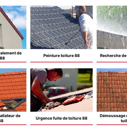
valement de
Peinture toiture 88
Recherche de f
 88
allateur de
Démoussage e
Urgence fuite de toiture 88
88
tui