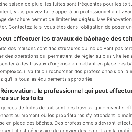
eine saison de pluie, les fuites sont fréquentes pour les toit
ntent, vous pouvez faire appel à un professionnel en trav
ge de toiture permet de limiter les dégâts. MW Rénovation
er. Contactez-le si vous êtes dans l’obligation de poser un
peut effectuer les travaux de bâchage des toi
oits des maisons sont des structures qui ne doivent pas être 
ser des opérations qui permettent de régler au plus vite les 
océder à des travaux d'urgence en mettant en place des bâc
complexes, il va falloir rechercher des professionnels en l
z qu'il a tous les équipements appropriés.
énovation : le professionnel qui peut effectu
es sur les toits
rgences de fuites de toit sont des travaux qui peuvent s'effe
ennent au moment où les propriétaires s'y attendent le moins
se en place des bâches. Des professionnels devront effectuer
quent, il est nécessaire de convier des experts en la mati