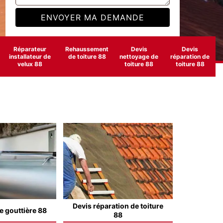
Réparateur
Rehaussement
Devis
Devis
installateur de
de toiture 88
nettoyage de
réparation de
velux 88
toiture 88
toiture 88
Devis réparation de toiture
e gouttière 88
88