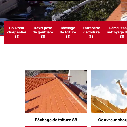
Couvreur
Devis pose
Bâchage
Entreprise
Démoussag
charpentier
de gouttière
de toiture
de toiture
nettoyage de
88
88
88
88
88
Bâchage de toiture 88
Couvreur char