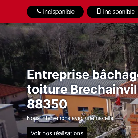
indisponible
indisponible
Entreprise bâchag
toiture Brechainvil
88350
Nous intervenons avec une nacelle
Voir nos réalisations