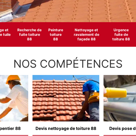
e et
Recherche de
Peinture
Nettoyage et
Urgence
 tuile
fuite toiture
toiture
ravalement de
fuite de
88
88
façade 88
toiture 88
NOS COMPÉTENCES
pentier 88
Devis nettoyage de toiture 88
Devis pose d