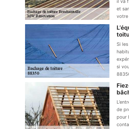
il va
et sa
votre 
L’éq
toit
Si le
habit
expér
si vo
8835
Fiez
bâch
L’ent
de pr
pour 
conta