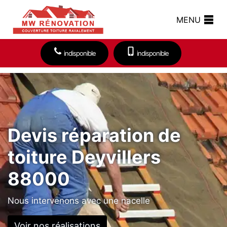
MENU
indisponible
indisponible
Devis réparation de
toiture Deyvillers
88000
Nous intervenons avec une nacelle
Voir nos réalisations