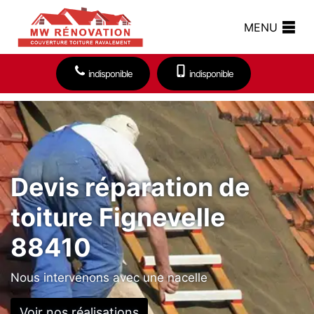
MENU
indisponible
indisponible
Devis réparation de
toiture Fignevelle
88410
Nous intervenons avec une nacelle
Voir nos réalisations