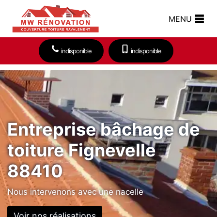
MENU
indisponible
indisponible
Entreprise bâchage de
toiture Fignevelle
88410
Nous intervenons avec une nacelle
Voir nos réalisations