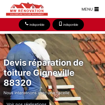
MENU
indisponible
indisponible
Devis réparation de
toiture Gigneville
88320
Nous intervenons avec une nacelle
Voir nos réalisations