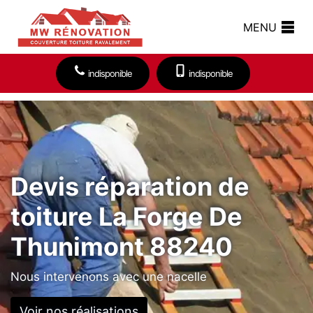
MENU
indisponible
indisponible
Devis réparation de
toiture La Forge De
Thunimont 88240
Nous intervenons avec une nacelle
Voir nos réalisations