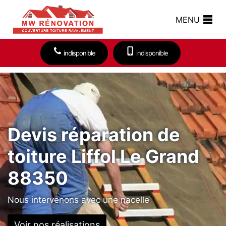
MENU
indisponible
indisponible
Devis réparation de
toiture Liffol Le Grand
88350
Nous intervenons avec une nacelle
Voir nos réalisations