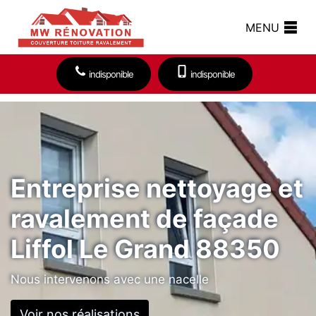
MENU
indisponible
indisponible
Entreprise nettoyage et
ravalement de façade
Liffol Le Grand 88350
Nous intervenons avec une nacelle
Voir nos réalisations