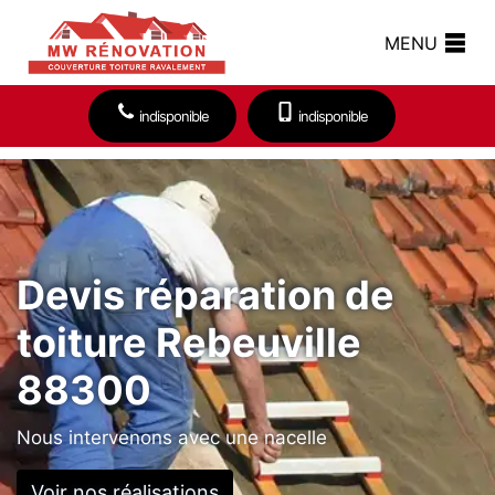
MENU
indisponible
indisponible
Devis réparation de
toiture Rebeuville
88300
Nous intervenons avec une nacelle
Voir nos réalisations