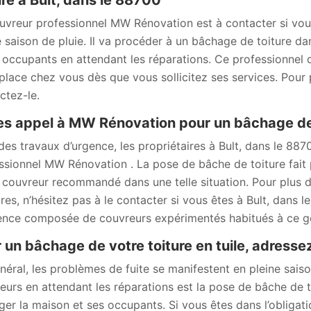
ure à Bult, dans le 88700
uvreur professionnel MW Rénovation est à contacter si vou
e saison de pluie. Il va procéder à un bâchage de toiture da
s occupants en attendant les réparations. Ce professionnel 
place chez vous dès que vous sollicitez ses services. Pour pl
ctez-le.
es appel à MW Rénovation pour un bâchage de 
des travaux d’urgence, les propriétaires à Bult, dans le 88
ssionnel MW Rénovation . La pose de bâche de toiture fait
e couvreur recommandé dans une telle situation. Pour plus de
ires, n’hésitez pas à le contacter si vous êtes à Bult, dans 
ence composée de couvreurs expérimentés habitués à ce ge
 un bâchage de votre toiture en tuile, adres
néral, les problèmes de fuite se manifestent en pleine saiso
eurs en attendant les réparations est la pose de bâche de t
ger la maison et ses occupants. Si vous êtes dans l’obliga