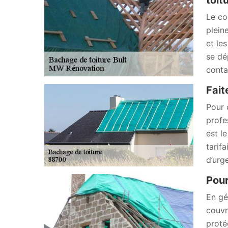
toit
Le co
plein
et le
se dé
conta
Fait
Pour 
profe
est l
tarifa
d’urg
Pour
En gé
couvr
proté