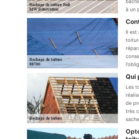
bâche
à un 
Cont
Il es
toitu
répar
conse
l’obl
Qui 
Les t
réali
de pr
très 
sache
Opte