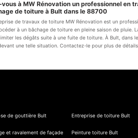
-vous à MW Rénovation un professionnel en t
age de toiture à Bult dans le 88700
reprise de travaux de toiture MW Rénovation est un professi
océder à un bâchage de toiture en pleine saison de pluie. L
limiter les dégâts suite à une fuite de toiture. À Bult, dan
devant une telle situation. Contactez-le pour plus de détails
se de gouttière Bult
Entreprise de toiture Bult
ge et ravalement de façade
Peinture toiture Bult