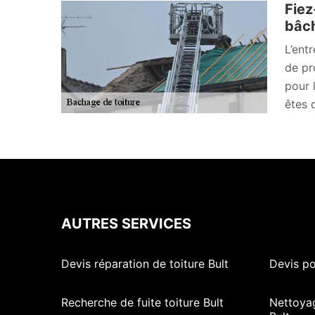
Fiez
bâch
L’ent
de pr
pour 
êtes 
AUTRES SERVICES
Devis réparation de toiture Bult
Devis po
Recherche de fuite toiture Bult
Nettoya