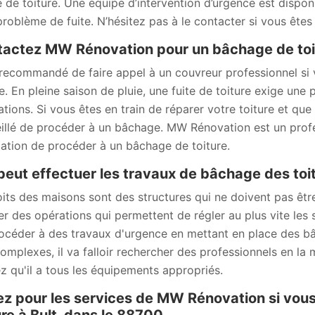
 de toiture. Une équipe d’intervention d’urgence est dispo
problème de fuite. N’hésitez pas à le contacter si vous êtes
actez MW Rénovation pour un bâchage de toit
t recommandé de faire appel à un couvreur professionnel si
re. En pleine saison de pluie, une fuite de toiture exige une
ations. Si vous êtes en train de réparer votre toiture et que
illé de procéder à un bâchage. MW Rénovation est un profe
igation de procéder à un bâchage de toiture.
peut effectuer les travaux de bâchage des toi
oits des maisons sont des structures qui ne doivent pas être 
ser des opérations qui permettent de régler au plus vite les 
océder à des travaux d'urgence en mettant en place des bâc
complexes, il va falloir rechercher des professionnels en l
z qu'il a tous les équipements appropriés.
z pour les services de MW Rénovation si vou