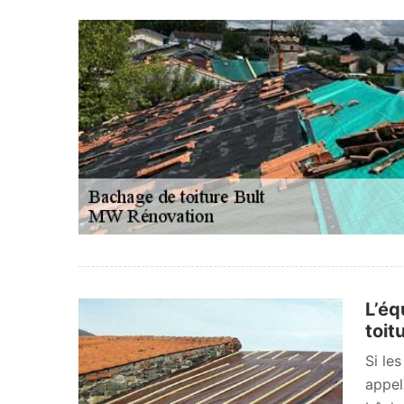
L’éq
toit
Si le
appel