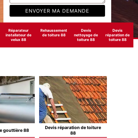
Réparateur
Rehaussement
Devis
Devis
installateur de
de toiture 88
nettoyage de
réparation de
velux 88
toiture 88
toiture 88
Devis réparation de toiture
e gouttière 88
88