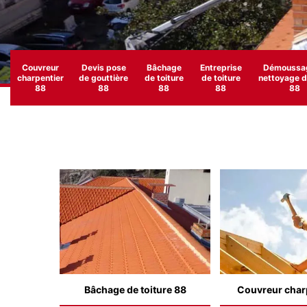
Couvreur
Devis pose
Bâchage
Entreprise
Démoussag
charpentier
de gouttière
de toiture
de toiture
nettoyage de
88
88
88
88
88
Bâchage de toiture 88
Couvreur char