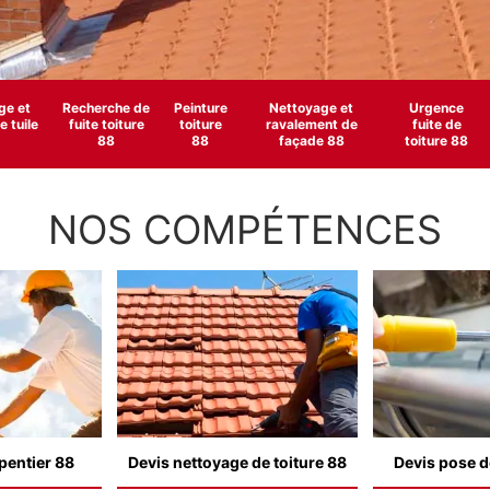
e et
Recherche de
Peinture
Nettoyage et
Urgence
 tuile
fuite toiture
toiture
ravalement de
fuite de
88
88
façade 88
toiture 88
NOS COMPÉTENCES
pentier 88
Devis nettoyage de toiture 88
Devis pose d