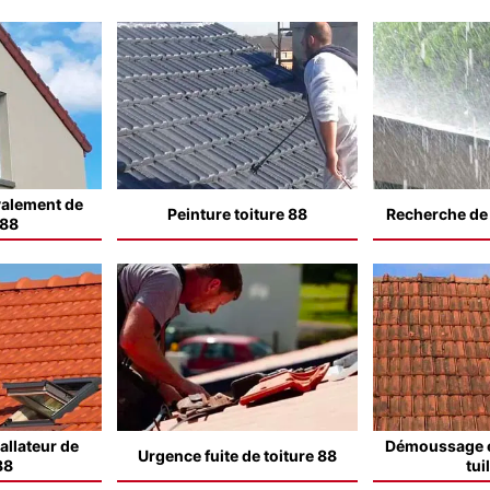
valement de
Peinture toiture 88
Recherche de f
 88
allateur de
Démoussage e
Urgence fuite de toiture 88
88
tui