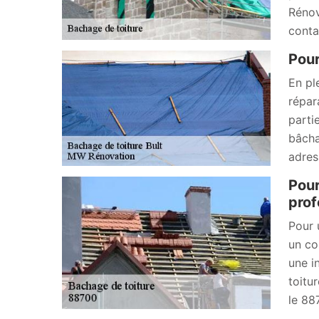
Rénov
conta
Pour
En pl
répar
parti
bâcha
adres
Pour
prof
Pour 
un co
une i
toitu
le 88