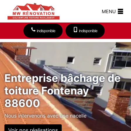
MENU
indisponible
indisponible
Entreprise bâchage de
toiture Fontenay
88600
Nous intervenons avec une nacelle
Voir nos réalisations