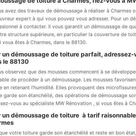
ussage de toiture à Charmes, fiez-vous à MW
us avez des travaux de démoussage à réaliser à Charmes ou
uvreur expert à qui vous pouvez vous adresser. Pour un dé
ssionnel à contacter. Il vous garantit un démoussage de qua
tre structure supérieure, en particulier la couverture de toi
si vous êtes à Charmes, dans le 88130.
 un démoussage de toiture parfait, adressez
 le 88130
us observez que des mousses commencent à se développer su
table de procéder à un démoussage. Les mousses favorisent 
e en retenant l’humidité. Elles provoquent des microfissures q
re garde son étanchéité, des opérations de démoussage sont i
sez-vous au spécialiste MW Rénovation , si vous êtes à Ch
 un démoussage de toiture à tarif raisonnabl
rmes
que votre toiture garde son étanchéité et reste en bon état, i