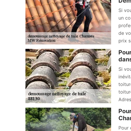
Démo
Si vo
un co
profe
de vo
prix 
Pour
dans
Si vo
inévi
toitur
toitu
Adres
Pour
Cha
Pour 