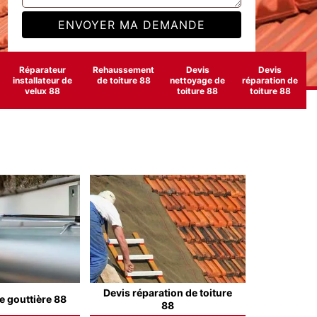
Réparateur
Rehaussement
Devis
Devis
installateur de
de toiture 88
nettoyage de
réparation de
velux 88
toiture 88
toiture 88
Devis réparation de toiture
e gouttière 88
88