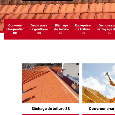
Couvreur
Devis pose
Bâchage
Entreprise
Démoussag
charpentier
de gouttière
de toiture
de toiture
nettoyage de
88
88
88
88
88
Bâchage de toiture 88
Couvreur char