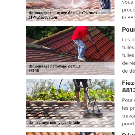
vous 
procé
le 88
Pour
Les t
tuile
tuile
de ré
de dé
Fiez
881
Pour 
les pr
trava
pourt