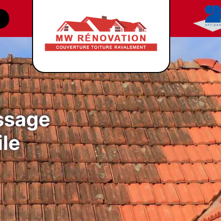
ssage
ile