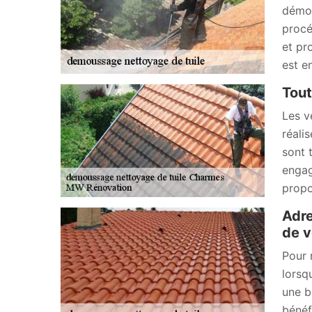
démou
procé
et pro
est e
Tout
Les v
réali
sont 
engag
propo
Adre
de v
Pour 
lorsq
une b
bénéf