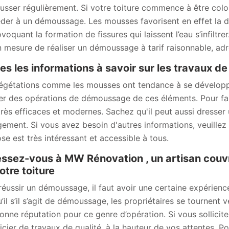
sser régulièrement. Si votre toiture commence à être coloni
der à un démoussage. Les mousses favorisent en effet la dét
voquant la formation de fissures qui laissent l’eau s’infiltr
n mesure de réaliser un démoussage à tarif raisonnable, a
es les informations à savoir sur les travaux 
égétations comme les mousses ont tendance à se développer s
ser des opérations de démoussage de ces éléments. Pour fair
très efficaces et modernes. Sachez qu'il peut aussi dresser 
ement. Si vous avez besoin d'autres informations, veuillez lu
se est très intéressant et accessible à tous.
ssez-vous à MW Rénovation , un artisan cou
otre toiture
réussir un démoussage, il faut avoir une certaine expérien
u’il s’il s’agit de démoussage, les propriétaires se tournent
onne réputation pour ce genre d’opération. Si vous sollicite
icier de travaux de qualité, à la hauteur de vos attentes. Po