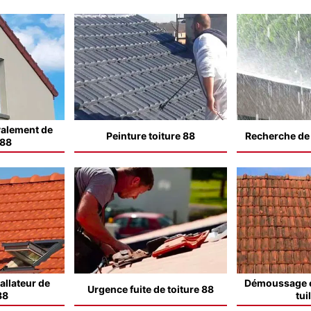
valement de
Peinture toiture 88
Recherche de f
 88
allateur de
Démoussage e
Urgence fuite de toiture 88
88
tui