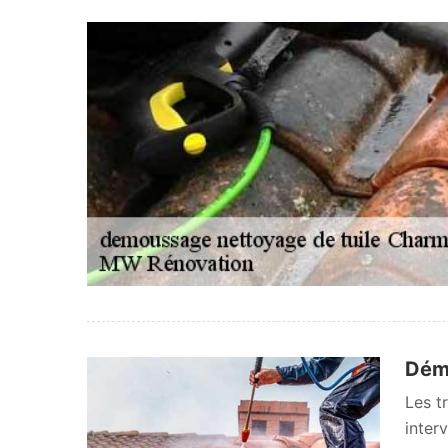
Démo
Les t
inter