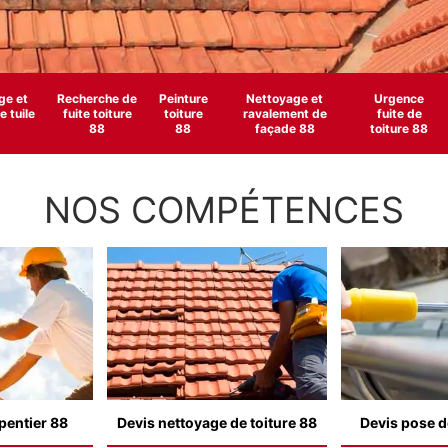
e et
Recherche de
Peinture
Nettoyage et
Urgence
 tuile
fuite toiture
toiture
ravalement de
fuite de
88
88
façade 88
toiture 88
NOS COMPÉTENCES
pentier 88
Devis nettoyage de toiture 88
Devis pose d