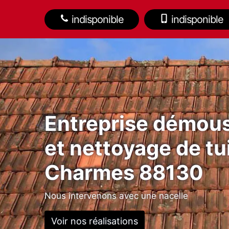
indisponible
indisponible
Entreprise démou
et nettoyage de tu
Charmes 88130
Nous intervenons avec une nacelle
Voir nos réalisations