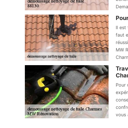
Deman
Pour
Il es
faut 
réuss
MW Ré
Charm
Trav
Char
Pour 
expér
conse
confr
vous 