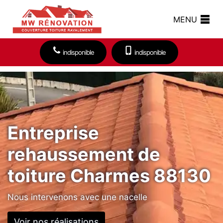
MENU
indisponible
indisponible
Entreprise
rehaussement de
toiture Charmes 88130
Nous intervenons avec une nacelle
Voir nos réalisations