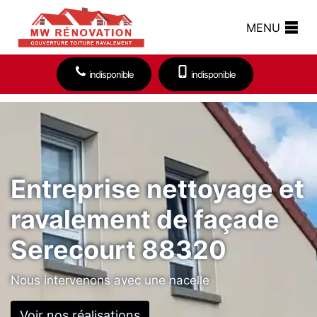
MENU
indisponible
indisponible
Entreprise nettoyage et
ravalement de façade
Serecourt 88320
Nous intervenons avec une nacelle
Voir nos réalisations