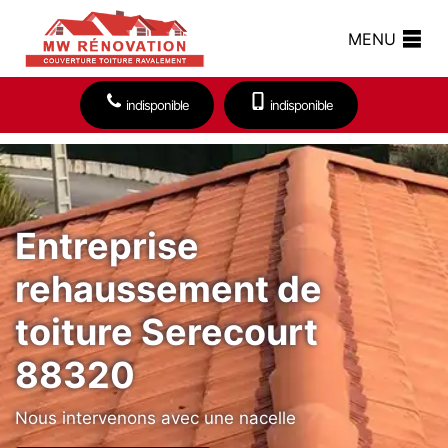
MENU
indisponible
indisponible
Entreprise
rehaussement de
toiture Serecourt
88320
Nous intervenons avec une nacelle