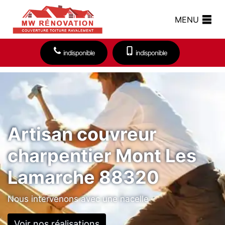
MENU
indisponible
indisponible
Artisan couvreur
charpentier Mont Les
Lamarche 88320
Nous intervenons avec une nacelle
Voir nos réalisations