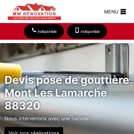
MENU
indisponible
indisponible
Devis pose de gouttière
Mont Les Lamarche
88320
Nous intervenons avec une nacelle
Voir nos réalisations