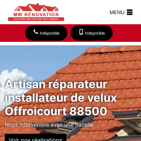
MENU
indisponible
indisponible
Artisan réparateur
installateur de velux
Offroicourt 88500
Nous intervenons avec une nacelle
Voir nos réalisations