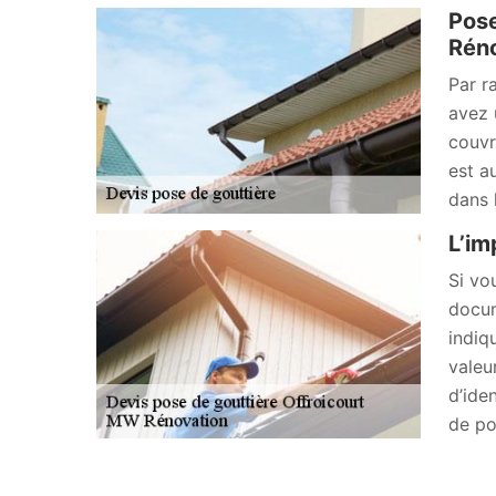
Pose
Réno
Par r
avez 
couvr
est a
dans 
L’im
Si vo
docum
indiq
valeu
d’ide
de po