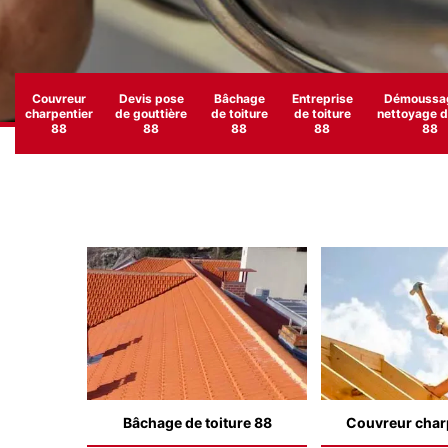
Couvreur
Devis pose
Bâchage
Entreprise
Démoussag
charpentier
de gouttière
de toiture
de toiture
nettoyage de
88
88
88
88
88
Bâchage de toiture 88
Couvreur char