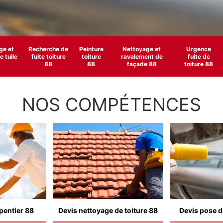
e et
Recherche de
Peinture
Nettoyage et
Urgence
 tuile
fuite toiture
toiture
ravalement de
fuite de
88
88
façade 88
toiture 88
NOS COMPÉTENCES
pentier 88
Devis nettoyage de toiture 88
Devis pose d