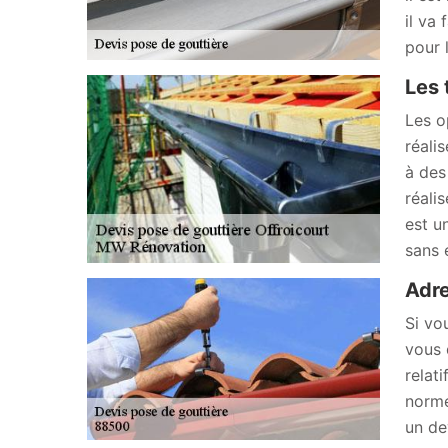
il va
pour 
Les 
Les o
réali
à des
réali
est u
sans 
Adre
Si vo
vous 
relat
norme
un de