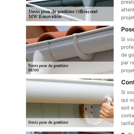
prest
atten
proje
Pose
Si vo
profe
de go
par r
proje
Conf
Si vo
qui v
soit 
conta
tarif