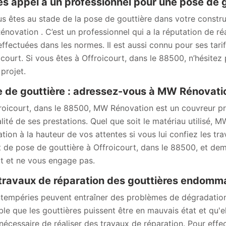
es appel à un professionnel pour une pose de 
us êtes au stade de la pose de gouttière dans votre constr
novation . C’est un professionnel qui a la réputation de réa
effectuées dans les normes. Il est aussi connu pour ses tari
icourt. Si vous êtes à Offroicourt, dans le 88500, n’hésitez
projet.
 de gouttière : adressez-vous à MW Rénovatio
roicourt, dans le 88500, MW Rénovation est un couvreur pr
alité de ses prestations. Quel que soit le matériau utilisé,
ation à la hauteur de vos attentes si vous lui confiez les t
t de pose de gouttière à Offroicourt, dans le 88500, et dem
it et ne vous engage pas.
travaux de réparation des gouttières endomm
ntempéries peuvent entraîner des problèmes de dégradations 
ble que les gouttières puissent être en mauvais état et qu'e
t nécessaire de réaliser des travaux de réparation. Pour eff