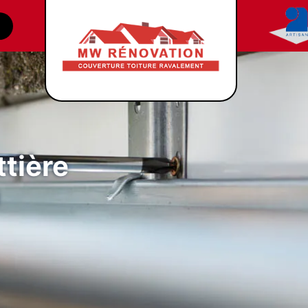
tière
0