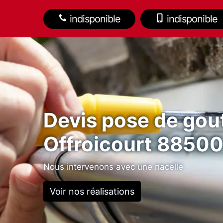
indisponible
indisponible
Devis pose de gout
Offroicourt 8850
Nous intervenons avec une nacelle
Voir nos réalisations