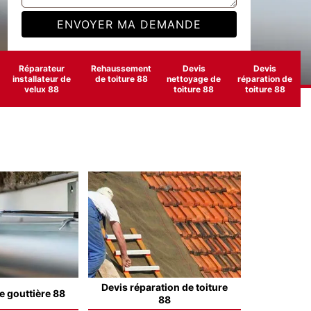
Réparateur
Rehaussement
Devis
Devis
installateur de
de toiture 88
nettoyage de
réparation de
velux 88
toiture 88
toiture 88
Devis réparation de toiture
e gouttière 88
88