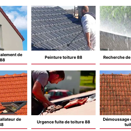
valement de
Peinture toiture 88
Recherche de f
 88
allateur de
Démoussage e
Urgence fuite de toiture 88
88
tui