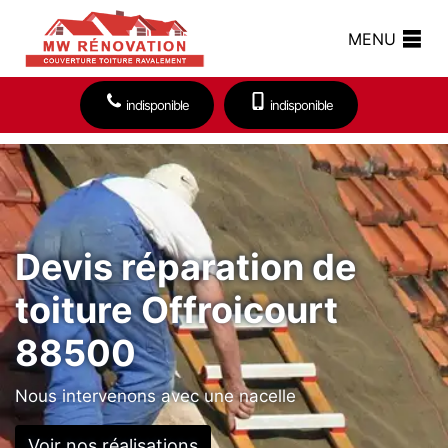
MENU
indisponible
indisponible
Devis réparation de
toiture Offroicourt
88500
Nous intervenons avec une nacelle
Voir nos réalisations