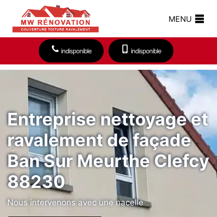
MENU
indisponible
indisponible
Entreprise nettoyage et
ravalement de façade
Ban Sur Meurthe Clefcy
88230
Nous intervenons avec une nacelle