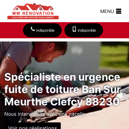
MENU
indisponible
indisponible
Spécialiste en urgence
fuite de toiture Ban Sur
Meurthe Clefcy 88230
Nous intervenons avec une nacelle
Voir nos réalisations