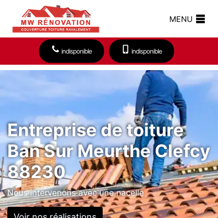
MENU
indisponible
indisponible
Entreprise de toiture
Ban Sur Meurthe Clefcy
88230
Nous intervenons avec une nacelle
Voir nos réalisations